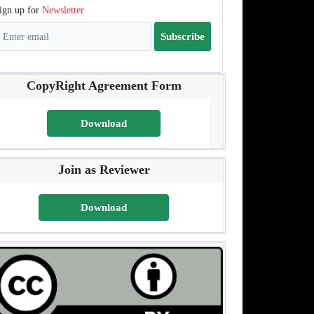
ign up for
Newsletter
Subscribe
CopyRight Agreement Form
Download
Join as Reviewer
Download