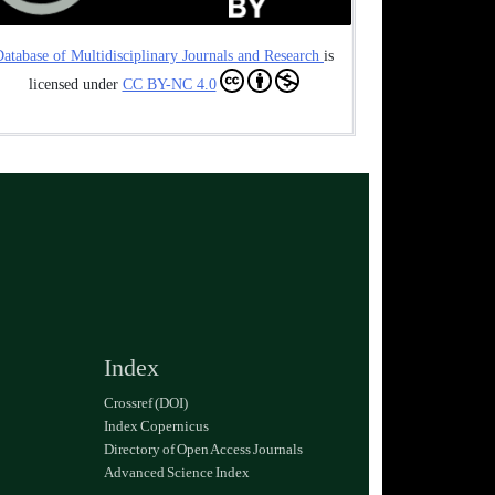
atabase of Multidisciplinary Journals and Research
is
licensed under
CC BY-NC 4.0
Index
Crossref (DOI)
Index Copernicus
Directory of Open Access Journals
Advanced Science Index